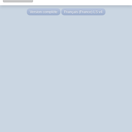
Version complète
Français (France) LS v4