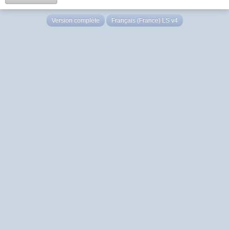
Version complète
Français (France) LS v4