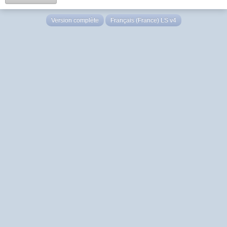
Version complète
Français (France) LS v4