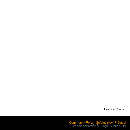
Privacy Policy
Community Forum Software by IP.Board
Licence accordée à : Logic Sunrise Ltd