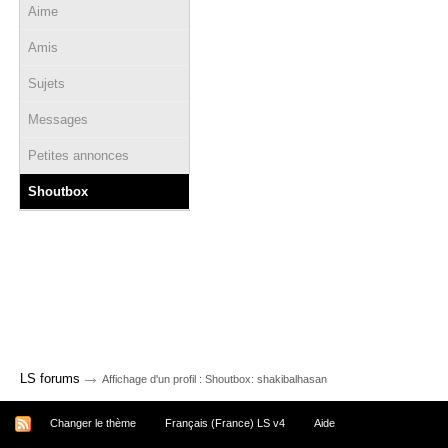
Aime
Amis
Sujets
Messages
Petites annonces
Shoutbox
→
LS forums
Affichage d'un profil : Shoutbox: shakibalhasan
Changer le thème
Français (France) LS v4
Aide