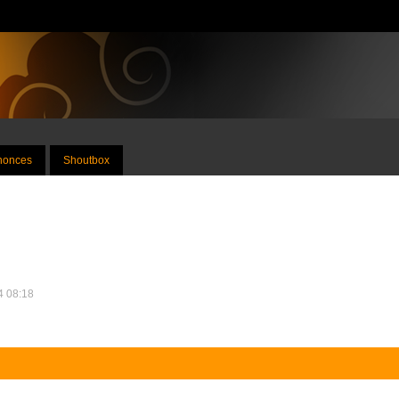
nnonces
Shoutbox
24 08:18