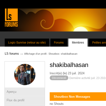
Logic-Sunrise (retour au site)
Forums
Membres
Petites a
→
LS forums
Affichage d'un profil : Shoutbox: shakibalhasan
shakibalhasan
Inscrit(e) (le) 23 juil. 2024
Déconnecté
Dernière activité juil. 23 20
Aperçu
Shoutbox Non Messages
Flux du profil
no Shouts