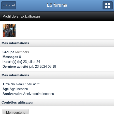
LS forums
← Accueil
Profil de shakibalhasan
Mes informations
Groupe
Members
Messages
0
Inscrit(e) (le)
23-juillet 24
Dernière activité
juil. 23 2024 08:18
Mes informations
Titre
Nouveau / peu actif
Âge
Âge inconnu
Anniversaire
Anniversaire inconnu
Contrôles utilisateur
Mon contenu