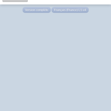
Version complète
Français (France) LS v4