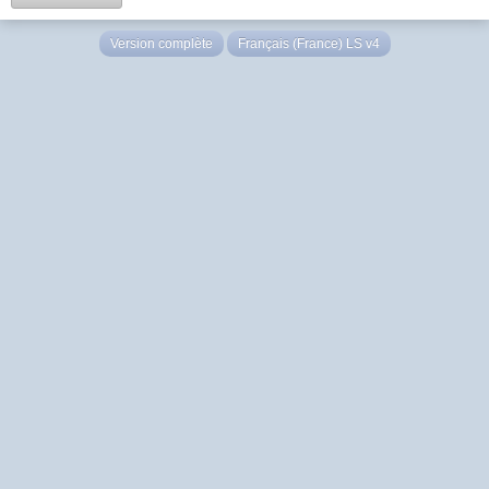
Version complète
Français (France) LS v4