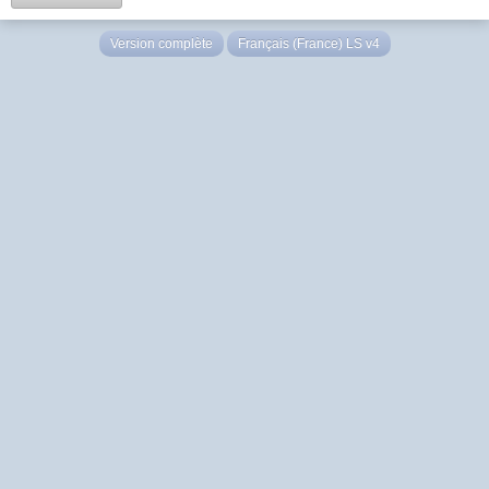
Version complète
Français (France) LS v4