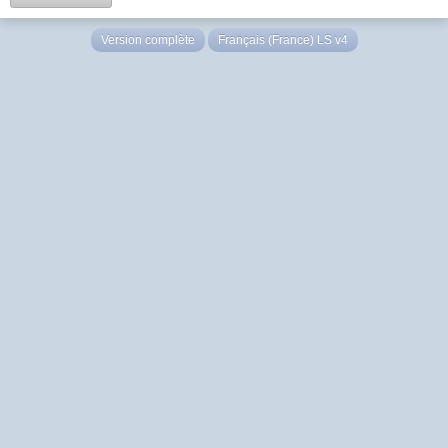
Version complète
Français (France) LS v4