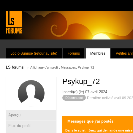
Logic-Sunrise (retour au site)
Forums
Membres
Petites a
→
LS forums
Affichage d'un profil : Messages: Psykup_72
Psykup_72
Inscrit(e) (le) 07 avril 2024
Déconnecté
Dernière activité avril 09 20
Aperçu
Messages que j'ai postés
Flux du profil
Dans le sujet : Jeux qui demande une mise