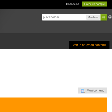
Connexion
Créer un compte
Membres
Voir le nouveau contenu
Mon contenu