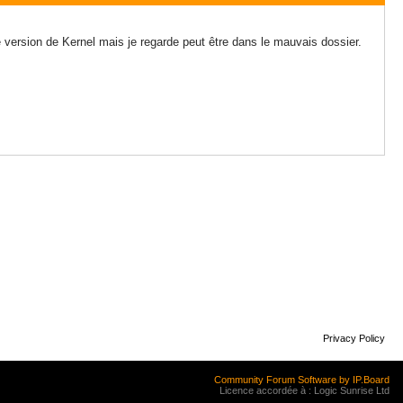
e version de Kernel mais je regarde peut être dans le mauvais dossier.
Privacy Policy
Community Forum Software by IP.Board
Licence accordée à : Logic Sunrise Ltd