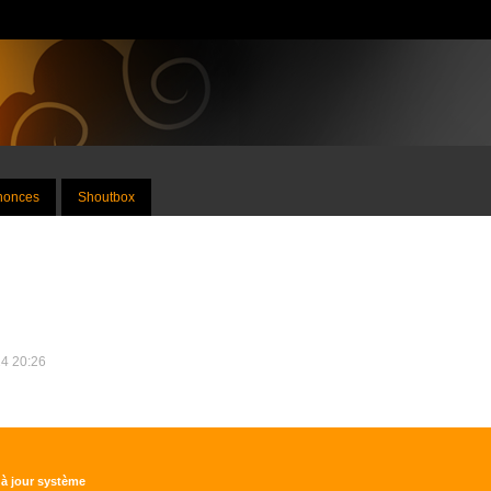
nnonces
Shoutbox
24 20:26
 à jour système