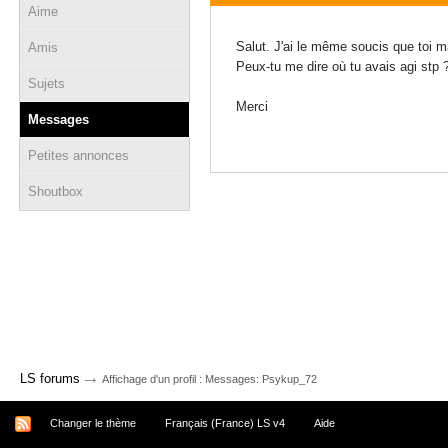
Aime
07 avril 2024 - 19:43
Salut. J'ai le même soucis que toi m
Amis
Peux-tu me dire où tu avais agi stp 
Sujets
Merci
Messages
Petites annonces
Shoutbox
→
LS forums
Affichage d'un profil : Messages: Psykup_72
Changer le thème
Français (France) LS v4
Aide