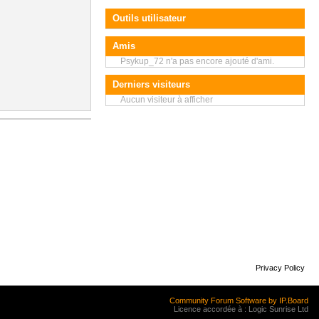
Outils utilisateur
Amis
Psykup_72 n'a pas encore ajouté d'ami.
Derniers visiteurs
Aucun visiteur à afficher
Privacy Policy
Community Forum Software by IP.Board
Licence accordée à : Logic Sunrise Ltd