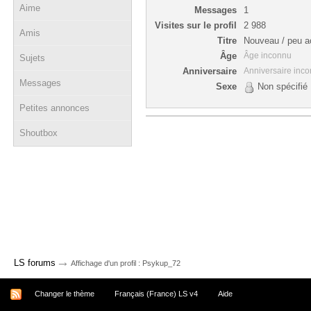
Aime
Messages
1
Visites sur le profil
2 988
Amis
Titre
Nouveau / peu ac
Âge
Âge inconnu
Sujets
Anniversaire
Anniversaire inc
Messages
Sexe
Non spécifié
Petites annonces
Shoutbox
→
LS forums
Affichage d'un profil : Psykup_72
Changer le thème
Français (France) LS v4
Aide