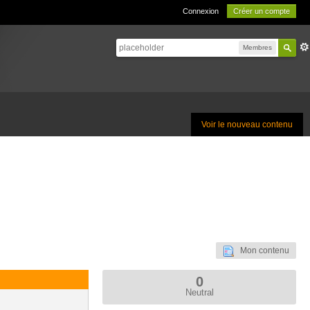
Connexion
Créer un compte
Membres
Voir le nouveau contenu
Mon contenu
0
Neutral