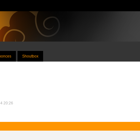
nnonces
Shoutbox
24 20:26