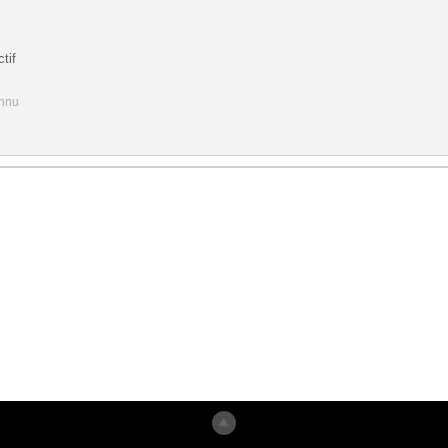
tif
onnu