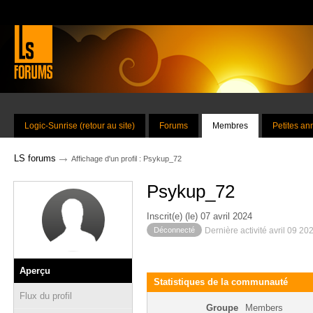
Logic-Sunrise (retour au site)
Forums
Membres
Petites a
→
LS forums
Affichage d'un profil : Psykup_72
Psykup_72
Inscrit(e) (le) 07 avril 2024
Déconnecté
Dernière activité avril 09 20
Aperçu
Statistiques de la communauté
Flux du profil
Groupe
Members