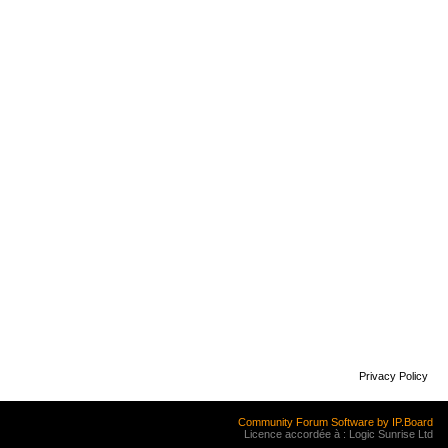
Privacy Policy
Community Forum Software by IP.Board
Licence accordée à : Logic Sunrise Ltd