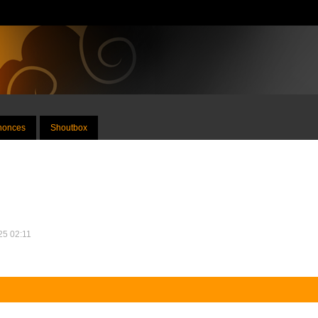
nnonces
Shoutbox
025 02:11