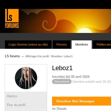
Logic-Sunrise (retour au site)
Forums
Membres
Petites a
→
LS forums
Affichage d'un profil : Shoutbox: Leboz1
Leboz1
Inscrit(e) (le) 05 avril 2024
Déconnecté
Dernière activité sept. 30 2
Aperçu
Shoutbox Non Messages
Flux du profil
no Shouts