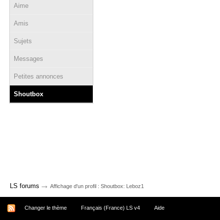
Aime
Amis
Sujets
Messages
Petites annonces
Shoutbox
→
LS forums
Affichage d'un profil : Shoutbox: Leboz1
Changer le thème
Français (France) LS v4
Aide