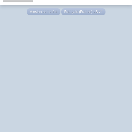
Version complète
Français (France) LS v4