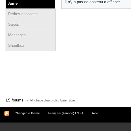
Il n'y a pas de contenu à afficher.
Aime
Petites annonces
Sujets
Messages
Shoutbox
→
LS forums
Affichage d'un profil : Aime: Scar
Changer le thème
Français (France) LS v4
Aide