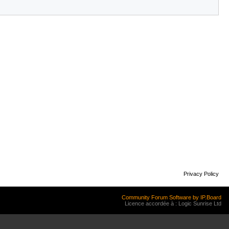
Privacy Policy
Community Forum Software by IP.Board
Licence accordée à : Logic Sunrise Ltd