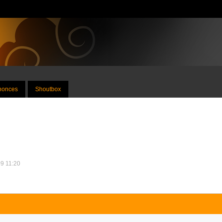
nnonces
Shoutbox
09 11:20