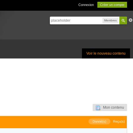
Connexion
Créer un compte
Membres
Voir le nouveau contenu
Mon contenu
Donné(s)
Reçu(s)