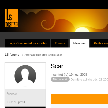
Logic-Sunrise (retour au site)
Forums
Membres
Petites a
→
LS forums
Affichage d'un profil : Aime: Scar
Scar
Inscrit(e) (le) 19 nov. 2008
Déconnecté
Dernière activité déc. 28 20
Aperçu
Flux du profil