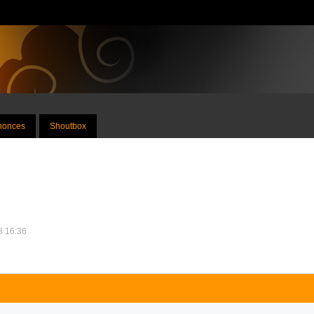
nnonces
Shoutbox
18 16:36