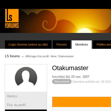
Logic-Sunrise (retour au site)
Forums
Membres
Petites a
→
LS forums
Affichage d'un profil : Aime: Otakumaster
Otakumaster
Inscrit(e) (le) 20 nov. 2007
Déconnecté
Dernière activité oct. 29 20
Aperçu
Flux du profil