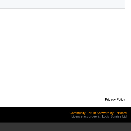
Privacy Policy
Community Forum Software by IP.Board
Licence accordée à : Logic Sunrise Ltd