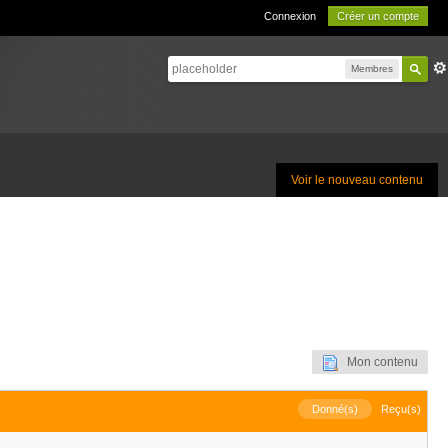
Connexion
Créer un compte
Membres
Voir le nouveau contenu
Mon contenu
Donné(s)
Reçu(s)