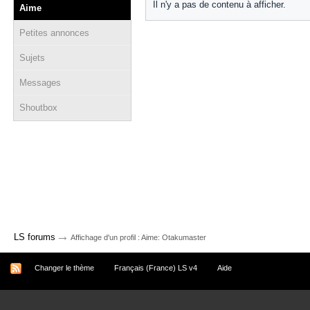
Il n'y a pas de contenu à afficher.
Aime
Petites annonces
Sujets
Messages
Shoutbox
→
LS forums
Affichage d'un profil : Aime: Otakumaster
Changer le thème
Français (France) LS v4
Aide