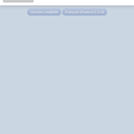
Version complète
Français (France) LS v4