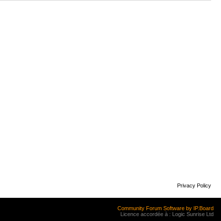
Privacy Policy
Community Forum Software by IP.Board
Licence accordée à : Logic Sunrise Ltd