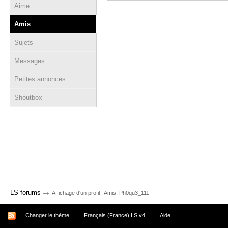
Aime
Amis
Sujets
Messages
Petites annonces
Shoutbox
→
LS forums
Affichage d'un profil : Amis: Ph0qu3_111
Changer le thème
Français (France) LS v4
Aide