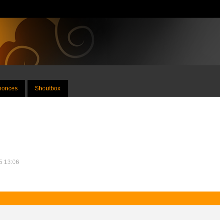
nnonces
Shoutbox
25 13:06