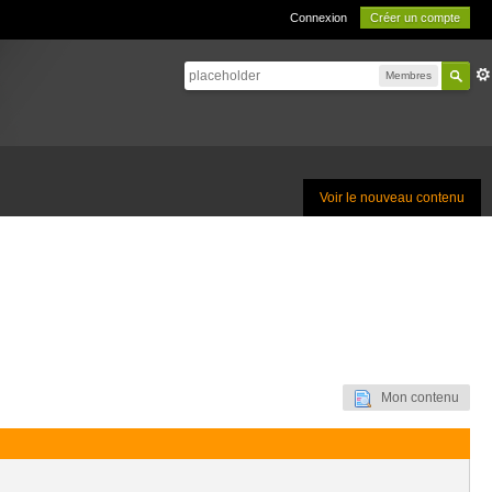
Connexion
Créer un compte
Membres
Voir le nouveau contenu
Mon contenu