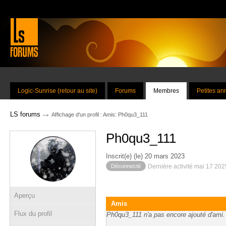
Logic-Sunrise (retour au site)
Forums
Membres
Petites a
→
LS forums
Affichage d'un profil : Amis: Ph0qu3_111
Ph0qu3_111
Inscrit(e) (le) 20 mars 2023
Déconnecté
Dernière activité mai 17 20
Aperçu
Amis
Flux du profil
Ph0qu3_111 n'a pas encore ajouté d'ami.