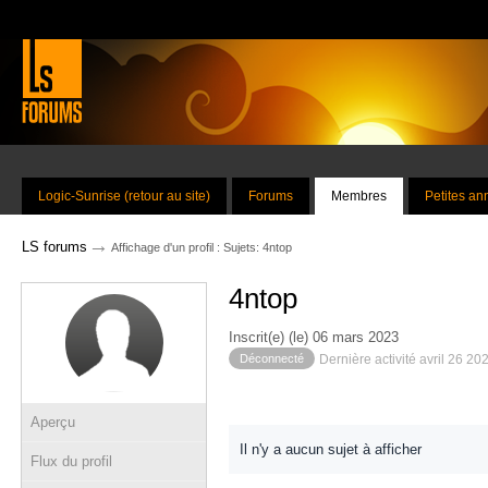
Logic-Sunrise (retour au site)
Forums
Membres
Petites a
→
LS forums
Affichage d'un profil : Sujets: 4ntop
4ntop
Inscrit(e) (le) 06 mars 2023
Déconnecté
Dernière activité avril 26 20
Aperçu
Il n'y a aucun sujet à afficher
Flux du profil