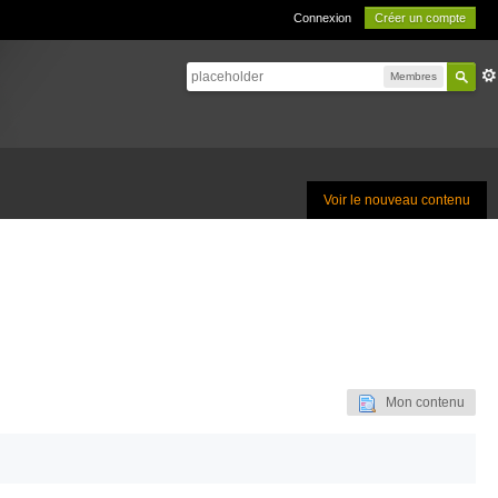
Connexion
Créer un compte
Membres
Voir le nouveau contenu
Mon contenu