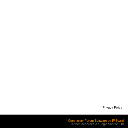
Privacy Policy
Community Forum Software by IP.Board
Licence accordée à : Logic Sunrise Ltd