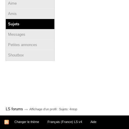
Aime
Amis
Sujets
Messages
Petites annonces
Shoutbox
→
LS forums
Affichage d'un profil : Sujets: 4ntop
Changer le thème
Français (France) LS v4
Aide