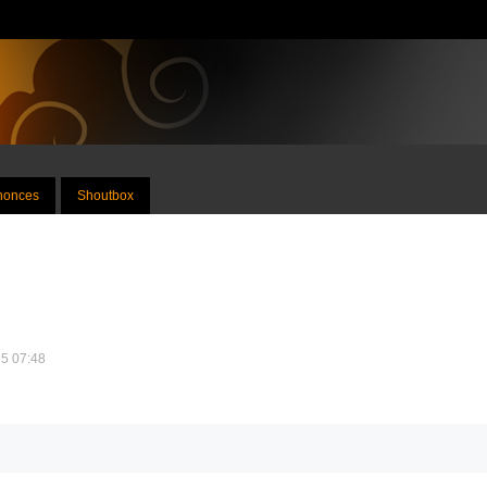
nnonces
Shoutbox
25 07:48