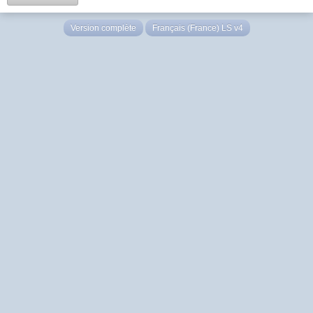
Version complète
Français (France) LS v4