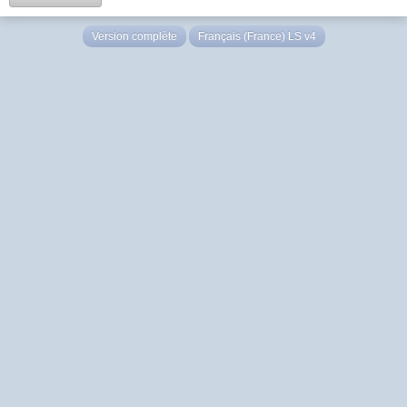
Version complète
Français (France) LS v4