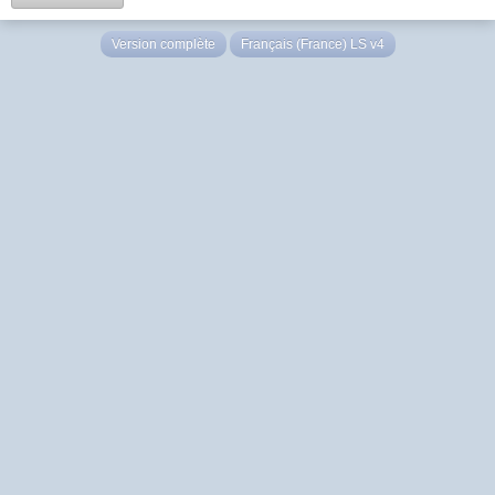
Version complète
Français (France) LS v4