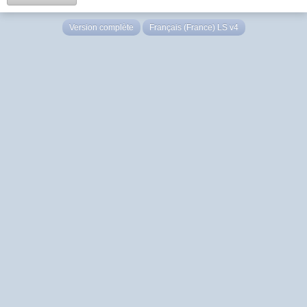
Version complète
Français (France) LS v4