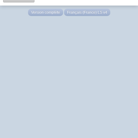
Version complète
Français (France) LS v4