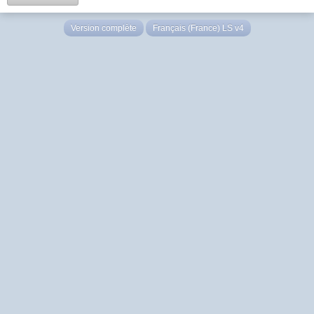
Version complète
Français (France) LS v4