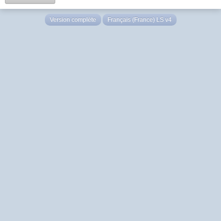
Version complète
Français (France) LS v4