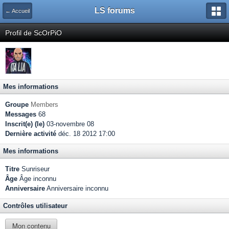
LS forums
← Accueil
Profil de ScOrPiO
Mes informations
Groupe
Members
Messages
68
Inscrit(e) (le)
03-novembre 08
Dernière activité
déc. 18 2012 17:00
Mes informations
Titre
Sunriseur
Âge
Âge inconnu
Anniversaire
Anniversaire inconnu
Contrôles utilisateur
Mon contenu