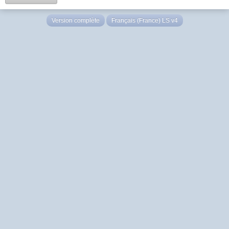
Version complète
Français (France) LS v4