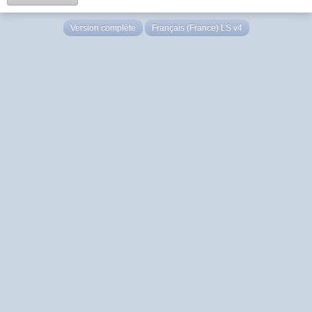
Version complète
Français (France) LS v4