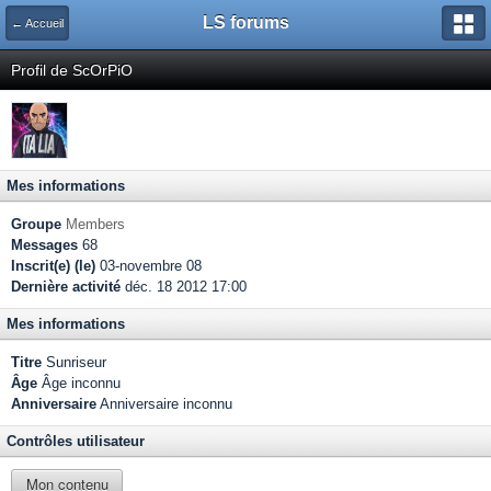
LS forums
← Accueil
Profil de ScOrPiO
Mes informations
Groupe
Members
Messages
68
Inscrit(e) (le)
03-novembre 08
Dernière activité
déc. 18 2012 17:00
Mes informations
Titre
Sunriseur
Âge
Âge inconnu
Anniversaire
Anniversaire inconnu
Contrôles utilisateur
Mon contenu