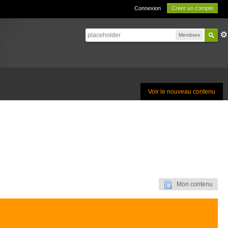
Connexion
Créer un compte
Membres
Voir le nouveau contenu
Mon contenu