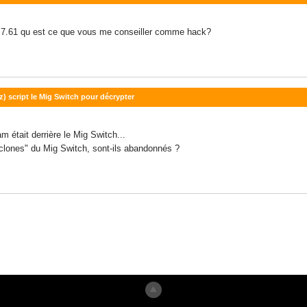
n 7.61 qu est ce que vous me conseiller comme hack?
z) script le Mig Switch pour décrypter
 était derrière le Mig Switch...
 "clones" du Mig Switch, sont-ils abandonnés ?