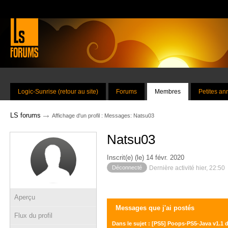
Logic-Sunrise (retour au site)
Forums
Membres
Petites a
→
LS forums
Affichage d'un profil : Messages: Natsu03
Natsu03
Inscrit(e) (le) 14 févr. 2020
Déconnecté
Dernière activité hier, 22:50
Aperçu
Messages que j'ai postés
Flux du profil
Dans le sujet : [PS5] Poops-PS5-Java v1.1 