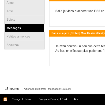
Aime
07 avril 2026 - 06:52
Salut je viens d acheter une PS5 e
Amis
Sujets
Messages
Dans le sujet : [Switch] Mike Heskin (Hexky
Petites annonces
07 septembre 2025 - 14:12
Shoutbox
Je m'en doutais un peu que cette team
Au fait, on n'écoute plus parler des
→
LS forums
Affichage d'un profil : Messages: Natsu03
Changer le thème
Français (France) LS v4
Aide