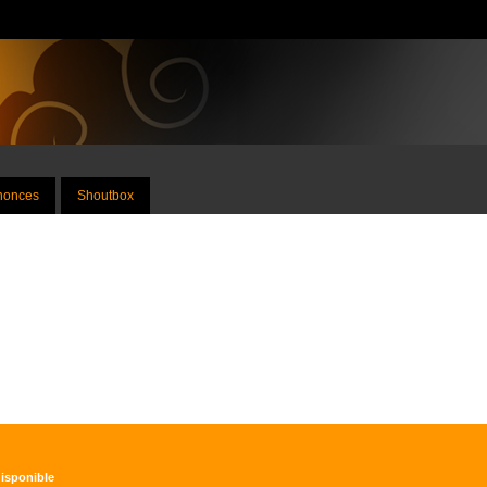
nnonces
Shoutbox
disponible