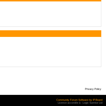
Privacy Policy
Community Forum Software by IP.Board
Licence accordée à : Logic Sunrise Ltd