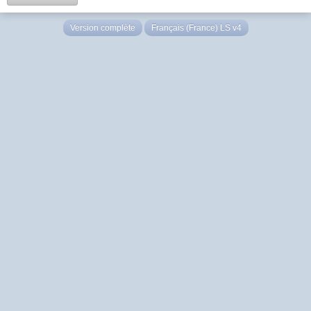
Version complète
Français (France) LS v4