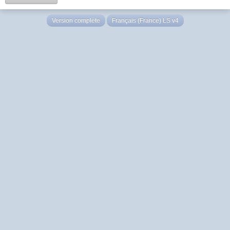
Version complète
Français (France) LS v4