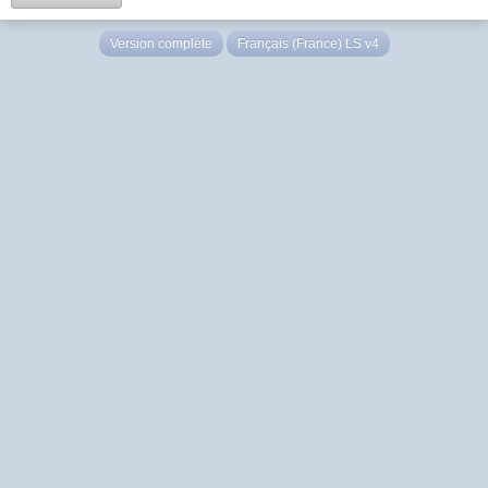
Version complète
Français (France) LS v4