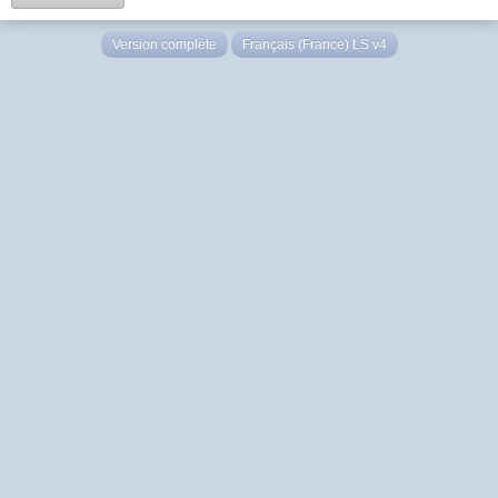
Version complète
Français (France) LS v4