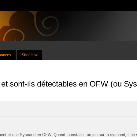
nnonces
Shoutbox
x et sont-ils détectables en OFW (ou Sy
nt et une Sysnand en OFW. Quand tu installes un jeu sur ta sysnand, il ne se