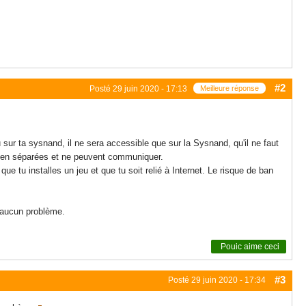
#2
Posté
29 juin 2020 - 17:13
Meilleure réponse
r ta sysnand, il ne sera accessible que sur la Sysnand, qu'il ne faut
 bien séparées et ne peuvent communiquer.
 tu installes un jeu et que tu soit relié à Internet. Le risque de ban
 aucun problème.
Pouic
aime ceci
#3
Posté
29 juin 2020 - 17:34