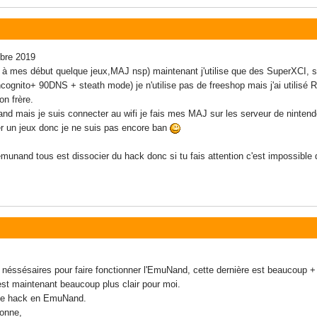
mbre 2019
allé à mes début quelque jeux,MAJ nsp) maintenant j'utilise que des SuperXCI
incognito+ 90DNS + steath mode) je n'utilise pas de freeshop mais j'ai utilisé
n frère.
nand mais je suis connecter au wifi je fais mes MAJ sur les serveur de ninte
rger un jeux donc je ne suis pas encore ban
unand tous est dissocier du hack donc si tu fais attention c'est impossible d
néssésaires pour faire fonctionner l'EmuNand, cette dernière est beaucoup + 
st maintenant beaucoup plus clair pour moi.
 le hack en EmuNand.
sonne,