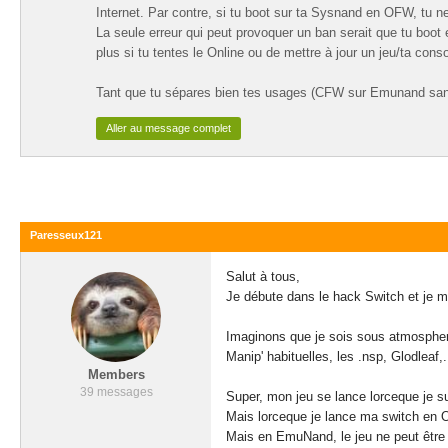
Internet. Par contre, si tu boot sur ta Sysnand en OFW, tu 
La seule erreur qui peut provoquer un ban serait que tu boot 
plus si tu tentes le Online ou de mettre à jour un jeu/ta conso
Tant que tu sépares bien tes usages (CFW sur Emunand sans
Aller au message complet
Paresseux121
Salut à tous,
Je débute dans le hack Switch et je me
Imaginons que je sois sous atmosphere e
Manip' habituelles, les .nsp, Glodleaf,.
Members
39 messages
Super, mon jeu se lance lorceque je 
Mais lorceque je lance ma switch en O
Mais en EmuNand, le jeu ne peut être 