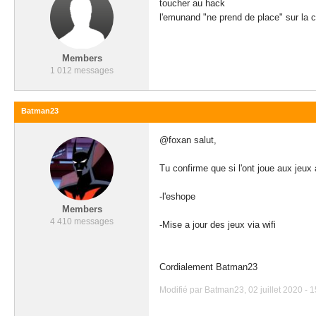
toucher au hack
l'emunand "ne prend de place" sur la 
Members
1 012 messages
Batman23
@foxan salut,
Tu confirme que si l'ont joue aux jeu
-l'eshope
Members
4 410 messages
-Mise a jour des jeux via wifi
Cordialement Batman23
Modifié par Batman23, 02 juillet 2020 - 1