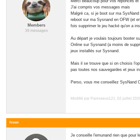
Merci beaucoup pour vos réponces et d
J'ai compris vos messages mais
Malgré ca, si je boot sur ma SysNand en
reboot sur ma Sysnand en OFW (et en on
Members
fois supprimer le jeu hacké qu'on a i
39 messages
Au départ je voulais toujours booter 
Online sur Sysnand (a moins de suppr
jeux installés sur Sysnand.
Mais il se trouve que si on choisis l
pas toutes nos sauvegardes et jeux i
Perso, vous me conseillez SysNan
Modifié par Paresseux121, 02 juillet 2020
foxan
Je conseille l'emunand rien que pour l