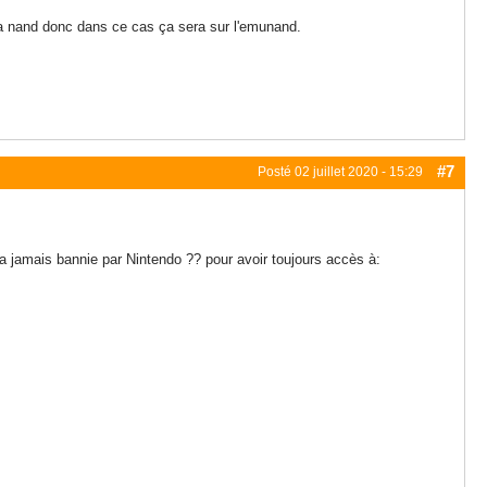
 la nand donc dans ce cas ça sera sur l'emunand.
#7
Posté
02 juillet 2020 - 15:29
 jamais bannie par Nintendo ?? pour avoir toujours accès à: