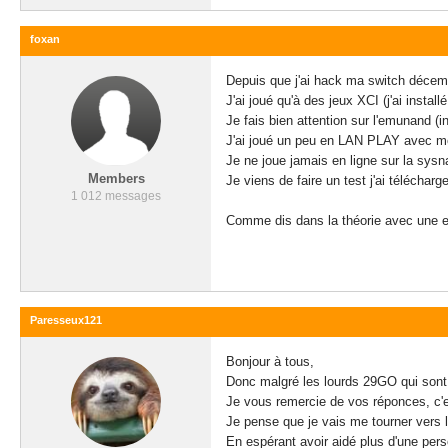
foxan
Depuis que j'ai hack ma switch déce
J'ai joué qu'à des jeux XCI (j'ai inst
Je fais bien attention sur l'emunand (
J'ai joué un peu en LAN PLAY avec mo
Je ne joue jamais en ligne sur la sys
Members
Je viens de faire un test j'ai télécha
1 012 messages
Comme dis dans la théorie avec une em
Paresseux121
Bonjour à tous,
Donc malgré les lourds 29GO qui sont 
Je vous remercie de vos réponces, c'e
Je pense que je vais me tourner vers
En espérant avoir aidé plus d'une per