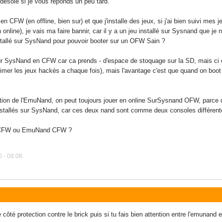
ésolé si je vous réponds un peu tard.
 CFW (en offline, bien sur) et que j'installe des jeux, si j'ai bien suivi mes j
line), je vais ma faire bannir, car il y a un jeu installé sur Sysnand que je n
nstallé sur SysNand pour pouvoir booter sur un OFW Sain ?
sur SysNand en CFW car ca prends - d'espace de stoquage sur la SD, mais ci 
imer les jeux hackés a chaque fois), mais l'avantage c'est que quand on boo
'option de l'EmuNand, on peut toujours jouer en online SurSysnand OFW, parce 
nstallés sur SysNand, car ces deux nand sont comme deux consoles différent
d CFW ou EmuNand CFW ?
 - 08:08.
e côté protection contre le brick puis si tu fais bien attention entre l'emunan