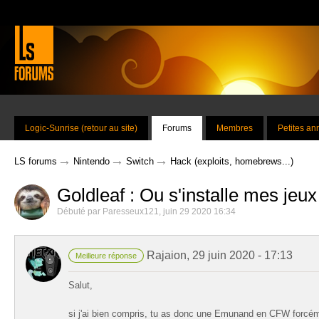
Logic-Sunrise (retour au site)
Forums
Membres
Petites a
→
→
→
LS forums
Nintendo
Switch
Hack (exploits, homebrews...)
Goldleaf : Ou s'installe mes jeu
Débuté par
Paresseux121
,
juin 29 2020 16:34
Rajaion
,
29 juin 2020 - 17:13
Meilleure réponse
Salut,
si j'ai bien compris, tu as donc une Emunand en CFW forcéme