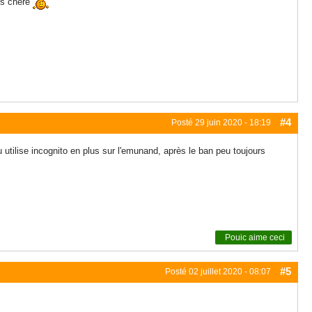
us chère
#4
Posté
29 juin 2020 - 18:19
 utilise incognito en plus sur l'emunand, après le ban peu toujours
Pouic
aime ceci
#5
Posté
02 juillet 2020 - 08:07