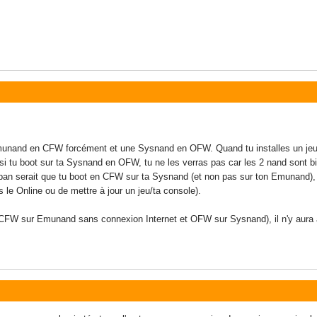
Emunand en CFW forcément et une Sysnand en OFW. Quand tu installes un jeu su
, si tu boot sur ta Sysnand en OFW, tu ne les verras pas car les 2 nand sont
ban serait que tu boot en CFW sur ta Sysnand (et non pas sur ton Emunand), que
s le Online ou de mettre à jour un jeu/ta console).
(CFW sur Emunand sans connexion Internet et OFW sur Sysnand), il n'y aura