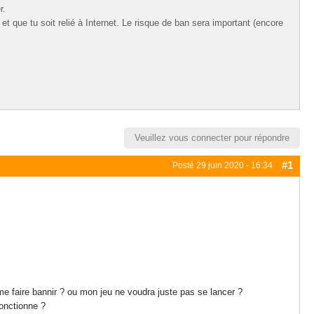
r.
t que tu soit relié à Internet. Le risque de ban sera important (encore
Veuillez vous connecter pour répondre
#1
Posté
29 juin 2020 - 16:34
e faire bannir ? ou mon jeu ne voudra juste pas se lancer ?
onctionne ?