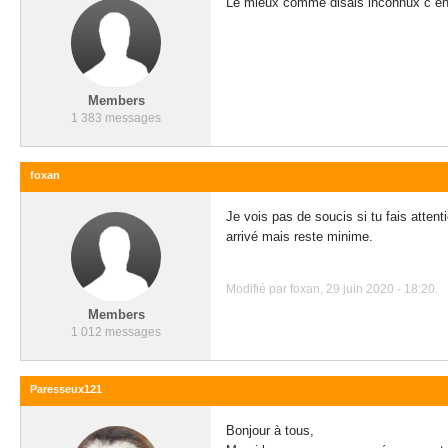
Le mieux comme disais inconnux c enc
Members
1 383 messages
foxan
Je vois pas de soucis si tu fais atten
arrivé mais reste minime.
Modifié par foxan, 29 juin 2020 - 18:20.
Members
1 012 messages
Paresseux121
Bonjour à tous,