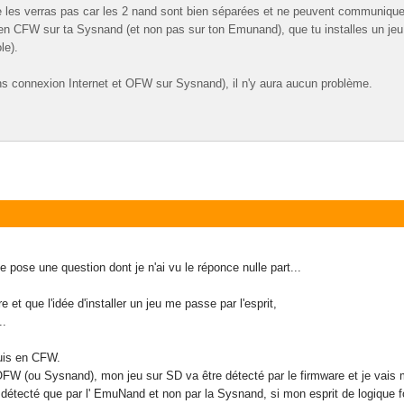
ne les verras pas car les 2 nand sont bien séparées et ne peuvent communique
en CFW sur ta Sysnand (et non pas sur ton Emunand), que tu installes un jeu e
le).
 connexion Internet et OFW sur Sysnand), il n'y aura aucun problème.
 pose une question dont je n'ai vu le réponce nulle part...
t que l'idée d'installer un jeu me passe par l'esprit,
..
suis en CFW.
FW (ou Sysnand), mon jeu sur SD va être détecté par le firmware et je vais m
détecté que par l' EmuNand et non par la Sysnand, si mon esprit de logique f