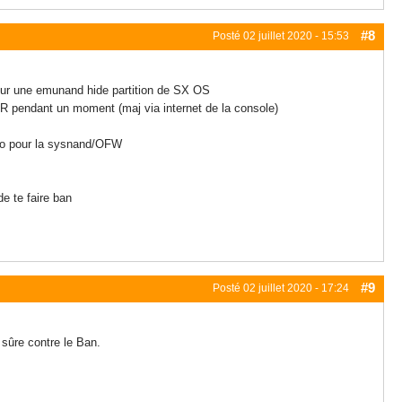
#8
Posté
02 juillet 2020 - 15:53
, sur une emunand hide partition de SX OS
 RR pendant un moment (maj via internet de la console)
ndo pour la sysnand/OFW
e te faire ban
#9
Posté
02 juillet 2020 - 17:24
sûre contre le Ban.