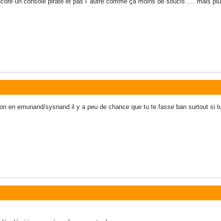
ore un console piraté et pas l' autre comme ça moins de soucis .... mais pl
tion en emunand/sysnand il y a peu de chance que tu te fasse ban surtout si tu