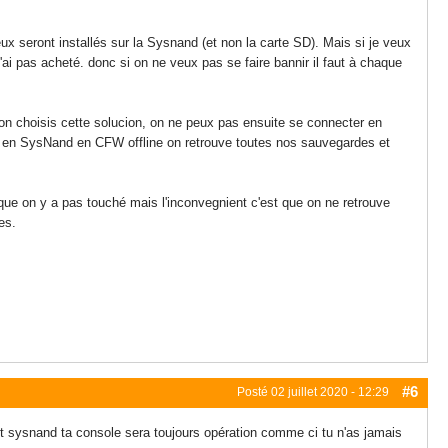
eux seront installés sur la Sysnand (et non la carte SD). Mais si je veux
'ai pas acheté. donc si on ne veux pas se faire bannir il faut à chaque
on choisis cette solucion, on ne peux pas ensuite se connecter en
t en SysNand en CFW offline on retrouve toutes nos sauvegardes et
que on y a pas touché mais l'inconvegnient c'est que on ne retrouve
es.
#6
Posté
02 juillet 2020 - 12:29
d et sysnand ta console sera toujours opération comme ci tu n'as jamais