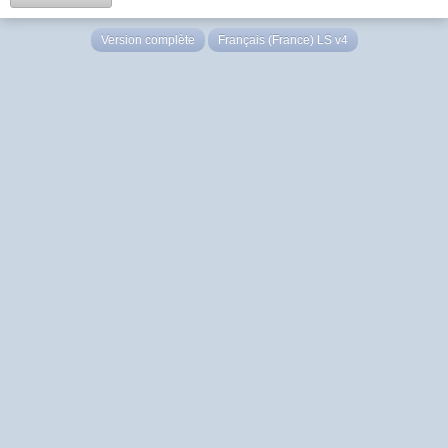
Version complète
Français (France) LS v4