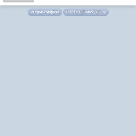
Version complète
Français (France) LS v4