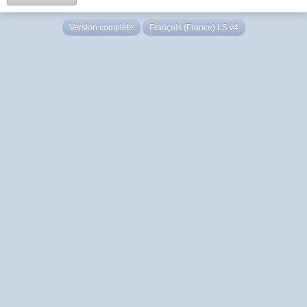
Version complète
Français (France) LS v4