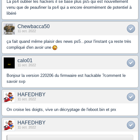
La ps4 oublier les hackers il se base plus ps5 qui est nouvellement
venu que de peaufiner la ps4 qui a encore énormément de potentiel à
libéré
Chewbacca50
11 oct. 2022
ça fait quand même plaisir des news ps5...pour l'instant ça reste très
compliqué d'en avoir une
calo01
11 oct. 2022
Bonjour la version 220206 du firmwaire est hackable ?comment le
savoir svp
HAFEDHBY
11 oct. 2022
On croise les doigts, vive un décryptage de l'eboot.bin et prx
HAFEDHBY
11 oct. 2022