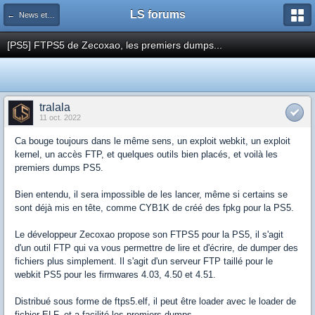
LS forums
← News et actualités postées sur LS
[PS5] FTPS5 de Zecoxao, les premiers dumps...
tralala
11 oct. 2022
Ca bouge toujours dans le même sens, un exploit webkit, un exploit
kernel, un accès FTP, et quelques outils bien placés, et voilà les
premiers dumps PS5.
Bien entendu, il sera impossible de les lancer, même si certains se
sont déjà mis en tête, comme CYB1K de créé des fpkg pour la PS5.
Le développeur Zecoxao propose son FTPS5 pour la PS5, il s'agit
d'un outil FTP qui va vous permettre de lire et d'écrire, de dumper des
fichiers plus simplement. Il s'agit d'un serveur FTP taillé pour le
webkit PS5 pour les firmwares 4.03, 4.50 et 4.51.
Distribué sous forme de ftps5.elf, il peut être loader avec le loader de
fichier ELF, et a facilité les premiers dumps.