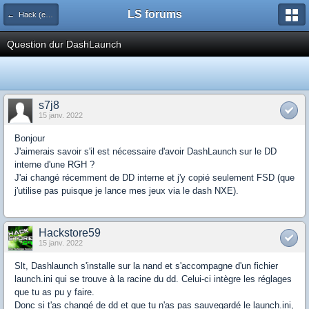
LS forums
← Hack (exploits, homebrews...)
Question dur DashLaunch
s7j8
15 janv. 2022
Bonjour
J'aimerais savoir s'il est nécessaire d'avoir DashLaunch sur le DD
interne d'une RGH ?
J'ai changé récemment de DD interne et j'y copié seulement FSD (que
j'utilise pas puisque je lance mes jeux via le dash NXE).
Hackstore59
15 janv. 2022
Slt, Dashlaunch s'installe sur la nand et s'accompagne d'un fichier
launch.ini qui se trouve à la racine du dd. Celui-ci intègre les réglages
que tu as pu y faire.
Donc si t'as changé de dd et que tu n'as pas sauvegardé le launch.ini,