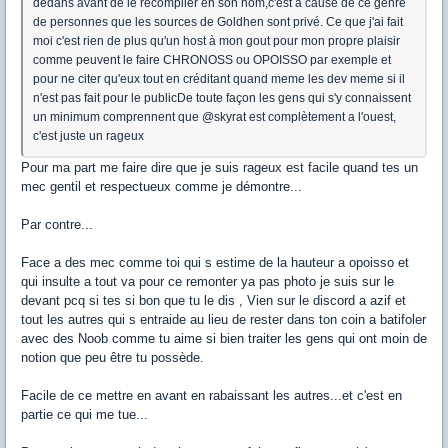
dedans avant de le recompiler en son nom,c'est a cause de ce genre
de personnes que les sources de Goldhen sont privé. Ce que j'ai fait
moi c'est rien de plus qu'un host à mon gout pour mon propre plaisir
comme peuvent le faire CHRONOSS ou OPOISSO par exemple et
pour ne citer qu'eux tout en créditant quand meme les dev meme si il
n'est pas fait pour le publicDe toute façon les gens qui s'y connaissent
un minimum comprennent que @skyrat est complètement a l'ouest,
c'est juste un rageux
Pour ma part me faire dire que je suis rageux est facile quand tes un
mec gentil et respectueux comme je démontre...
Par contre...
Face a des mec comme toi qui s estime de la hauteur a opoisso et
qui insulte a tout va pour ce remonter ya pas photo je suis sur le
devant pcq si tes si bon que tu le dis , Vien sur le discord a azif et
tout les autres qui s entraide au lieu de rester dans ton coin a batifoler
avec des Noob comme tu aime si bien traiter les gens qui ont moin de
notion que peu être tu possède.
Facile de ce mettre en avant en rabaissant les autres...et c'est en
partie ce qui me tue...