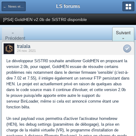
LS forums
← News et actualités postées sur LS
[PS4] GoldHEN v2.0b de SiSTR0 disponible
«
Suivant
Précédent
»
tralala
24 nov. 2021
Le développeur SiSTR0 souhaite améliorer GoldHEN en proposant la
version 2.0b, pour rappel, GoldHEN essaie de résoudre certains
problèmes nés notamment dans le dernier firmware 'sensible' (c'est-à-
dire 7.02 et 7.55), il intègre également un serveur FTP persistant dans
HEN. Le projet est actuellement privé en raison de quelques abus
dans le code source mais il continue d'évoluer, et cette version 2.0b
le prouve puisqu'elle apporte entre autre le support du
serveur BinLoader, même si cela est annoncé comme étant une
fonction bêta.
Un seul payload vous permettra d'activer l'activateur homebrew
(HEN), les debug settings (paramètres de débogage), la prise en
charge de la réalité virtuelle (VR), le programme d'installation de
packages à distance (Remote Package), la prise en charge du mode