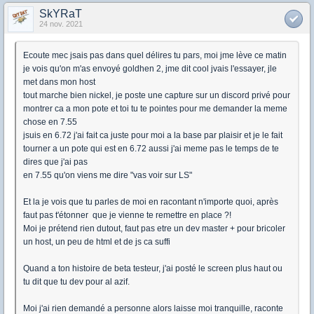
SkYRaT
24 nov. 2021
Ecoute mec jsais pas dans quel délires tu pars, moi jme lève ce matin
je vois qu'on m'as envoyé goldhen 2, jme dit cool jvais l'essayer, jle
met dans mon host
tout marche bien nickel, je poste une capture sur un discord privé pour
montrer ca a mon pote et toi tu te pointes pour me demander la meme
chose en 7.55
jsuis en 6.72 j'ai fait ca juste pour moi a la base par plaisir et je le fait
tourner a un pote qui est en 6.72 aussi j'ai meme pas le temps de te
dires que j'ai pas
en 7.55 qu'on viens me dire "vas voir sur LS"
Et la je vois que tu parles de moi en racontant n'importe quoi, après
faut pas t'étonner que je vienne te remettre en place ?!
Moi je prétend rien dutout, faut pas etre un dev master + pour bricoler
un host, un peu de html et de js ca suffi
Quand a ton histoire de beta testeur, j'ai posté le screen plus haut ou
tu dit que tu dev pour al azif.
Moi j'ai rien demandé a personne alors laisse moi tranquille, raconte