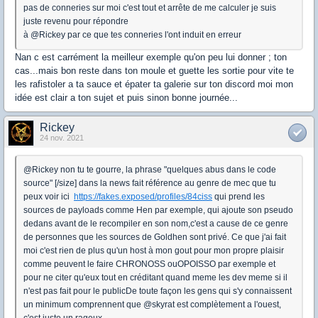
pas de conneries sur moi c'est tout et arrête de me calculer je suis
juste revenu pour répondre
à @Rickey par ce que tes conneries l'ont induit en erreur
Nan c est carrément la meilleur exemple qu'on peu lui donner ; ton
cas...mais bon reste dans ton moule et guette les sortie pour vite te
les rafistoler a ta sauce et épater ta galerie sur ton discord moi mon
idée est clair a ton sujet et puis sinon bonne journée...
Rickey
24 nov. 2021
@Rickey non tu te gourre, la phrase "quelques abus dans le code
source" [/size] dans la news fait référence au genre de mec que tu
peux voir ici
https://fakes.exposed/profiles/84ciss
qui prend les
sources de payloads comme Hen par exemple, qui ajoute son pseudo
dedans avant de le recompiler en son nom,c'est a cause de ce genre
de personnes que les sources de Goldhen sont privé. Ce que j'ai fait
moi c'est rien de plus qu'un host à mon gout pour mon propre plaisir
comme peuvent le faire CHRONOSS ouOPOISSO par exemple et
pour ne citer qu'eux tout en créditant quand meme les dev meme si il
n'est pas fait pour le publicDe toute façon les gens qui s'y connaissent
un minimum comprennent que @skyrat est complètement a l'ouest,
c'est juste un rageux