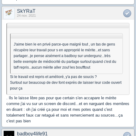
SkYRaT
24 nov. 2021
J'aime bien le en privé parce-que malgré tout , un tas de gens
récupère leur travail pour s en approprié le mérite...et sans
partager...je pense aisément a badboy sur undergunz...très
belle exemple de médiocrité du partage surtout quand c'est du
taff repris...aucun mérite aller zouf les boufftout
Si le travail est repris et amélioré, y'a pas de soucis ?
Surtout sur beaucoup de dev font exprès de laisser leur code ouvert
pour ça
. Ils le laisse libre pas pour que certain s'en accapare le mérite
comme j'ai vu sur un screen de discord...et en narguant des membres
en disant : oh j'ai créé ça pour moi et mes potes quand c'est
totalement faux car retagué et sans remerciement au sources...ça
c'est pas bien
badboy4life91