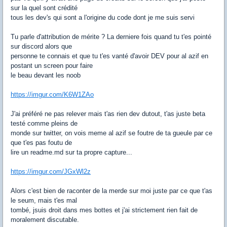
sur la quel sont crédité
tous les dev's qui sont a l'origine du code dont je me suis servi
Tu parle d'attribution de mérite ? La derniere fois quand tu t'es pointé
sur discord alors que
personne te connais et que tu t'es vanté d'avoir DEV pour al azif en
postant un screen pour faire
le beau devant les noob
https://imgur.com/K6W1ZAo
J'ai préféré ne pas relever mais t'as rien dev dutout, t'as juste beta
testé comme pleins de
monde sur twitter, on vois meme al azif se foutre de ta gueule par ce
que t'es pas foutu de
lire un readme.md sur ta propre capture...
https://imgur.com/JGxWl2z
Alors c'est bien de raconter de la merde sur moi juste par ce que t'as
le seum, mais t'es mal
tombé, jsuis droit dans mes bottes et j'ai strictement rien fait de
moralement discutable.