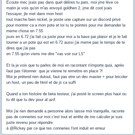
Ecoute mec jsais pas dans quel délires tu pars, moi jme lève ce
matin je vois qu'on m'as envoyé goldhen 2, jme dit cool jvais
l'essayer, jle met dans mon host
tout marche bien nickel, je poste une capture sur un discord privé
pour montrer ca a mon pote et toi tu te pointes pour me demander la
meme chose en 7.55
jsuis en 6.72 j'ai fait ca juste pour moi a la base par plaisir et je le fait
tourner a un pote qui est en 6.72 aussi j'ai meme pas le temps de te
dires que j'ai pas
en 7.55 qu'on viens me dire "vas voir sur LS"
Et la je vois que tu parles de moi en racontant n'importe quoi, après
faut pas t'étonner que je vienne te remettre en place ?!
Moi je prétend rien dutout, faut pas etre un dev master + pour bricoler
un host, un peu de html et de js ca suffi
Quand a ton histoire de beta testeur, j'ai posté le screen plus haut ou
tu dit que tu dev pour al azif.
Moi j'ai rien demandé a personne alors laisse moi tranquille, raconte
pas de conneries sur moi c'est tout et arrête de me calculer je suis
juste revenu pour répondre
à @Rickey par ce que tes conneries l'ont induit en erreur