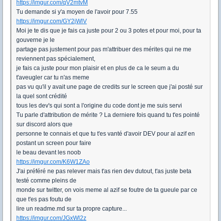
https://imgur.com/qV2mtvM
Tu demande si y'a moyen de l'avoir pour 7.55
https://imgur.com/GY2jWlV
Moi je te dis que je fais ca juste pour 2 ou 3 potes et pour moi, pour ta
gouverne je le
partage pas justement pour pas m'attribuer des mérites qui ne me
reviennent pas spécialement,
je fais ca juste pour mon plaisir et en plus de ca le seum a du
t'aveugler car tu n'as meme
pas vu qu'il y avait une page de credits sur le screen que j'ai posté sur
la quel sont crédité
tous les dev's qui sont a l'origine du code dont je me suis servi
Tu parle d'attribution de mérite ? La derniere fois quand tu t'es pointé
sur discord alors que
personne te connais et que tu t'es vanté d'avoir DEV pour al azif en
postant un screen pour faire
le beau devant les noob
https://imgur.com/K6W1ZAo
J'ai préféré ne pas relever mais t'as rien dev dutout, t'as juste beta
testé comme pleins de
monde sur twitter, on vois meme al azif se foutre de ta gueule par ce
que t'es pas foutu de
lire un readme.md sur ta propre capture...
https://imgur.com/JGxWl2z