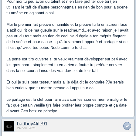
Pour moi tu peu avoir du talent et n en faire profiter que toi ( en
utilisant le taff de d'autre personne)mais en rien de bon pour la scène
tu amène en agissant ainsi ...
Moi le premier fait preuve d humilité et la preuve tu la en screen face
a azif qui rit de ma gueule sur le readme.md...et avec raison je l avait
pas vu du tout mais en rien de ceci n'a d égale a ton mépris flagrant
de la scène et pour cause : qu'à tu vraiment apporté et partager si ce
n' est qu' avec tes potes Noob comme tu dit...
La porte est tjrs ouverte si tu veux vraiment développer sur ps4 avec
les gros nom , simplement tu en a rien a foutre tu préférer oeuvrer
dans la noirceur a l insu des vrai dev...et de leur taff
Et oui je suis beta testeur mais ai je déjà dit le contraire ?Je serais
bien curieux que tu mettre preuve a l appui sur ca...
Le partage est la clef pour faire avancer les scènes même malgrer le
fait que certain veuille tjrs faire profiter leur propre compte et ça date
d avant Geo hotz ce principe...
badboy4life91
24 nov. 2021