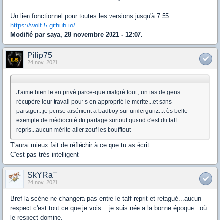
Un lien fonctionnel pour toutes les versions jusqu'à 7.55
https://wolf-5.github.io/
Modifié par saya, 28 novembre 2021 - 12:07.
Pilip75
24 nov. 2021
J'aime bien le en privé parce-que malgré tout , un tas de gens
récupère leur travail pour s en approprié le mérite...et sans
partager...je pense aisément a badboy sur undergunz...très belle
exemple de médiocrité du partage surtout quand c'est du taff
repris...aucun mérite aller zouf les boufftout
T'aurai mieux fait de réfléchir à ce que tu as écrit ...
C'est pas très intelligent
SkYRaT
24 nov. 2021
Bref la scène ne changera pas entre le taff reprit et retagué...aucun
respect c'est tout ce que je vois... je suis née a la bonne époque : où
le respect domine.