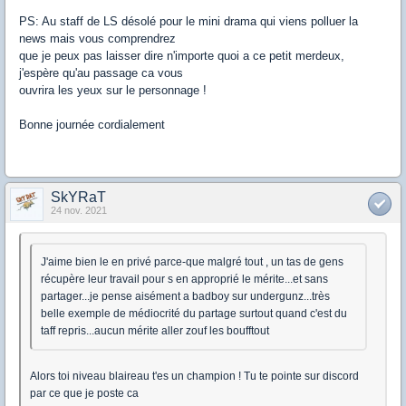
PS: Au staff de LS désolé pour le mini drama qui viens polluer la
news mais vous comprendrez
que je peux pas laisser dire n'importe quoi a ce petit merdeux,
j'espère qu'au passage ca vous
ouvrira les yeux sur le personnage !
Bonne journée cordialement
SkYRaT
24 nov. 2021
J'aime bien le en privé parce-que malgré tout , un tas de gens
récupère leur travail pour s en approprié le mérite...et sans
partager...je pense aisément a badboy sur undergunz...très
belle exemple de médiocrité du partage surtout quand c'est du
taff repris...aucun mérite aller zouf les boufftout
Alors toi niveau blaireau t'es un champion ! Tu te pointe sur discord
par ce que je poste ca