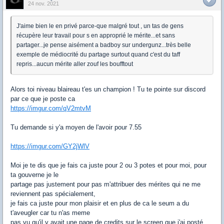
24 nov. 2021
J'aime bien le en privé parce-que malgré tout , un tas de gens
récupère leur travail pour s en approprié le mérite...et sans
partager...je pense aisément a badboy sur undergunz...très belle
exemple de médiocrité du partage surtout quand c'est du taff
repris...aucun mérite aller zouf les boufftout
Alors toi niveau blaireau t'es un champion ! Tu te pointe sur discord
par ce que je poste ca
https://imgur.com/qV2mtvM
Tu demande si y'a moyen de l'avoir pour 7.55
https://imgur.com/GY2jWlV
Moi je te dis que je fais ca juste pour 2 ou 3 potes et pour moi, pour
ta gouverne je le
partage pas justement pour pas m'attribuer des mérites qui ne me
reviennent pas spécialement,
je fais ca juste pour mon plaisir et en plus de ca le seum a du
t'aveugler car tu n'as meme
pas vu qu'il y avait une page de credits sur le screen que j'ai posté