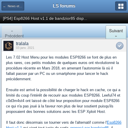
LS forums
← News et actualités postées sur LS
[PS4] Esp8266 Host v1.1 de bandzior85 disp...
«
Suivant
Précédent
»
tralala
03 janv. 2021
Les 7.02 Host Menu pour les modules ESP8266 se font de plus en
plus rares, ces petits modules de quelques euros ont révolutionné la
procédure récente en Mars 2018, en amenant l'autonomie là où il
fallait passer par un PC ou un smartphone pour lancer le hack
précédemment.
Ensuite est arrivé la possibilité de charger le hack en cache, ce qui a
limité du coup l'intérêt de recourir aux modules ESP8266. Leeful74 et
c0d3m4st4 ont laissé de côté leur proposition pour module ESP8266
ce qui n'a pas joué à la faveur non plus de leur soutient puisqu'ils
proposaient des bonnes solutions avec les ESP Xploit Host.
Il faut donc désormais se tourner vers de l'alternatif comme l'
Esp8266
Host v1.1
qui vient tout juste de sortir,
proposé par bandzior85
, il