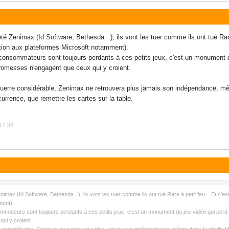
té Zenimax (Id Software, Bethesda...), ils vont les tuer comme ils ont tué Rar
itation aux plateformes Microsoft notamment).
 consommateurs sont toujours perdants à ces petits jeux, c'est un monument 
promesses n'engagent que ceux qui y croient.
guerre considérable, Zenimax ne retrouvera plus jamais son indépendance, même
currence, que remettre les cartes sur la table.
07:36.
max (Id Software, Bethesda...), ils vont les tuer comme ils ont tué Rare à petit feu... Et c'es
ment).
ommateurs sont toujours perdants à ces petits jeux, c'est un monument du jeu-vidéo qui perd
ui y croient.