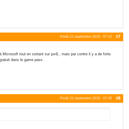
#7
Posté
22 septembre 2020 - 07:42
Microsoft tout en sortant sur ps4) , mais par contre il y a de forte
 gratuit dans le game pass .
#8
Posté
22 septembre 2020 - 07:45