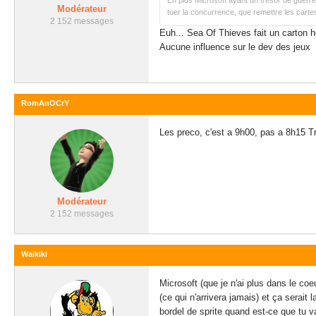
En plus Microsoft ayant un trésor de guerre
Modérateur
tuer la concurrence, que remettre les cartes
2 152 messages
Euh... Sea Of Thieves fait un carton he
Aucune influence sur le dev des jeux
RomAnOCrY
Les preco, c'est a 9h00, pas a 8h15 T
Modérateur
2 152 messages
Waikiki
Microsoft (que je n'ai plus dans le coe
(ce qui n'arrivera jamais) et ça serait
bordel de sprite quand est-ce que tu v