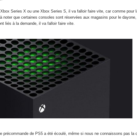
x Series X ou une Xbox Series S, il va falloir faire vite, car comme pour la 
t à noter que certaines consoles sont réservées aux magasins pour le dayone,
liés à la demande, il va falloir faire vite.
 de précommande de PS5 a été écoulé, même si nous ne connaissons pas la q