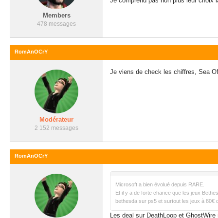
Je comprend pas non plus leur choix là
Members
478 messages
RomAnOCrY
Je viens de check les chiffres, Sea Of 
Modérateur
2 152 messages
RomAnOCrY
Microsoft a bien évolué depuis RARE.
Et il y a de forte chance que les jeux Bethe
bethesda sur ps5 et surtout les jeux à 80€ 
Les deal sur DeathLoop et GhostWire n