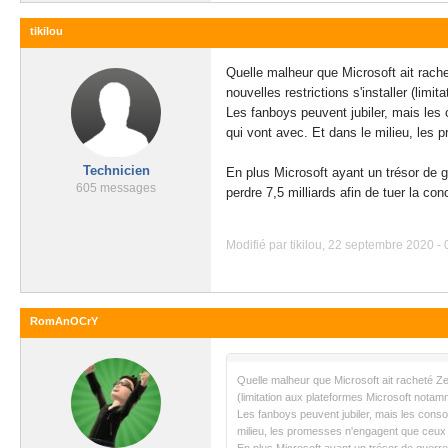
tikilou
Quelle malheur que Microsoft ait rache
nouvelles restrictions s'installer (lim
Les fanboys peuvent jubiler, mais les
qui vont avec. Et dans le milieu, les 
Technicien
En plus Microsoft ayant un trésor de 
605 messages
perdre 7,5 milliards afin de tuer la con
Modifié par tikilou, 22 septembre 2020 - 
RomAnOCrY
Quelle malheur que Microsoft ait racheté Zeni
(limitation aux plateformes Microsoft notam
Les fanboys peuvent jubiler, mais les cons
milieu, les promesses n'engagent que ceux q