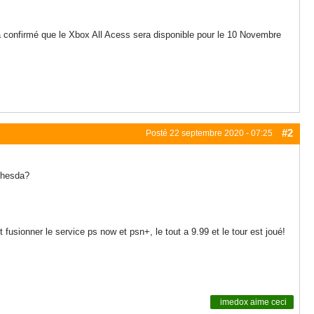
a confirmé que le Xbox All Acess sera disponible pour le 10 Novembre
#2
Posté
22 septembre 2020 - 07:25
ethesda?
 fusionner le service ps now et psn+, le tout a 9.99 et le tour est joué!
imedox
aime ceci