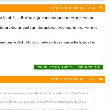
#3
Posté
22 septembre 2020 - 07:31
e à petit feu... Et c'est toujours une mauvaise nouvelle de voir de
du jeu-vidéo qui perd son indépendance, avec tous les inconvénients
 dans le déclin Microsoft préférera laisser crever les licences et
moadib
,
Waikiki
,
Calen
et
1 autre
aiment ceci
#4
Posté
22 septembre 2020 - 07:39
t toujours une mauvaise nouvelle de voir de nouvelles restrictions s'installer
 son indépendance, avec tous les inconvénients qui vont avec. Et dans le