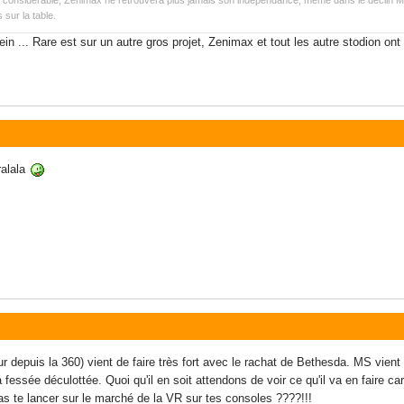
 considérable, Zenimax ne retrouvera plus jamais son indépendance, même dans le déclin Micro
 sur la table.
in ... Rare est sur un autre gros projet, Zenimax et tout les autre stodion ont
ralala
ur depuis la 360) vient de faire très fort avec le rachat de Bethesda. MS vient
 la fessée déculottée. Quoi qu'il en soit attendons de voir ce qu'il va en faire 
as te lancer sur le marché de la VR sur tes consoles ????!!!