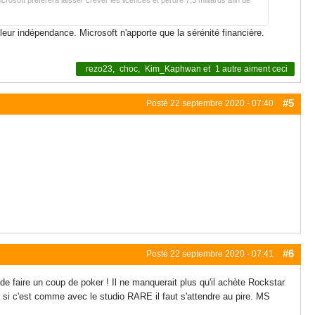
soft préférera laisser crever les licences et perdre 7,5 milliards afin de
 leur indépendance. Microsoft n'apporte que la sérénité financière.
rezo23
,
choc
,
Kim_Kaphwan
et
1 autre
aiment ceci
#5
Posté
22 septembre 2020 - 07:40
#6
Posté
22 septembre 2020 - 07:41
 de faire un coup de poker ! Il ne manquerait plus qu'il achète Rockstar
car si c'est comme avec le studio RARE il faut s'attendre au pire. MS