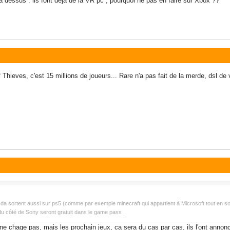
 dessus . ils font déjà de la VR pc , pourquoi ne pas en faire sur Xbox ??
Thieves, c'est 15 millions de joueurs... Rare n'a pas fait de la merde, dsl de 
sda sortent aussi sur ps5 (comme par exemple minecraft qui appartient à Microsoft tout en sorta
du côté de Sony seront gratuit dans le game pass .
e chage pas, mais les prochain jeux, ca sera du cas par cas, ils l'ont annon