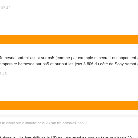
 07:42.
 Bethesda sortent aussi sur ps5 (comme par exemple minecraft qui appartient à 
 temporaire bethesda sur ps5 et surtout les jeux à 80€ du côté de Sony seront
7:45.
 te lancer sur le marché de la VR sur tes consoles ????!!!