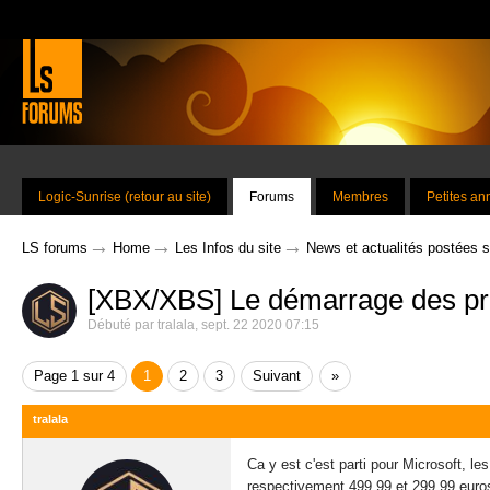
Logic-Sunrise (retour au site)
Forums
Membres
Petites a
→
→
→
LS forums
Home
Les Infos du site
News et actualités postées 
[XBX/XBS] Le démarrage des p
Débuté par
tralala
,
sept. 22 2020 07:15
Page 1 sur 4
1
2
3
Suivant
»
tralala
Ca y est c'est parti pour Microsoft, l
respectivement 499.99 et 299.99 euro