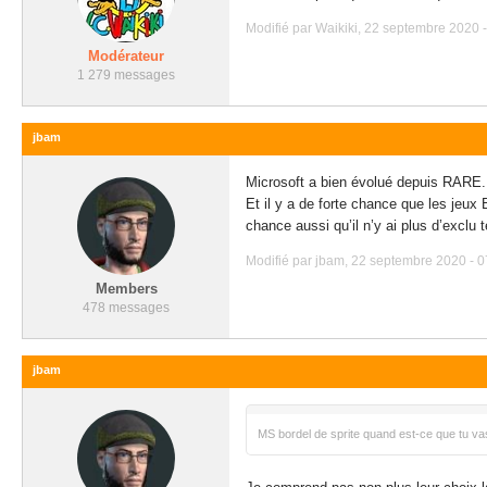
Modifié par Waikiki, 22 septembre 2020 -
Modérateur
1 279 messages
jbam
Microsoft a bien évolué depuis RARE.
Et il y a de forte chance que les jeux
chance aussi qu’il n’y ai plus d’exclu
Modifié par jbam, 22 septembre 2020 - 0
Members
478 messages
jbam
MS bordel de sprite quand est-ce que tu vas