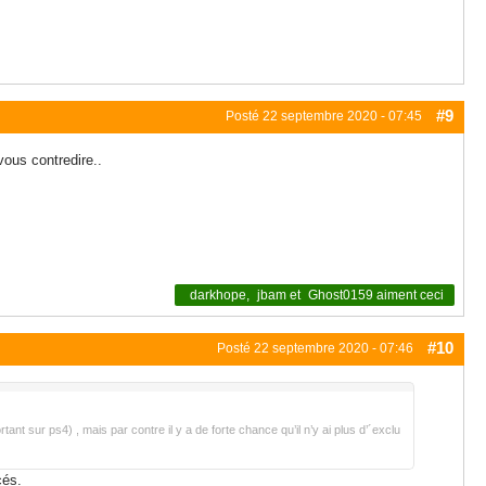
#9
Posté
22 septembre 2020 - 07:45
vous contredire..
darkhope
,
jbam
et
Ghost0159
aiment ceci
#10
Posté
22 septembre 2020 - 07:46
nt sur ps4) , mais par contre il y a de forte chance qu’il n’y ai plus d’´exclu
cés.