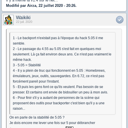
Il y a même la v1.4 sur le net...
Modifié par Airza, 22 juillet 2020 - 20:26.
Waikiki
22 juil. 2020
1 - Le backport n'existait pas à l'époque du hack 5.05 il me
semble.
2 - Le passage du 4.55 au 5.05 s'est fait en quelques moi
seulement. Là ça fait environ deux ans. Ce n'est pas vraiment le
même hack.
3 - 5.05 = Stabilité
4 - Il y a plein de truc qui fonctionnent en 5.05 : Homebrews,
émulateurs, jeux, outils, sauvegardes. En 6.72, ce n'est pas
forcément pareil pour l'instant.
5 - Et puis les gens font ce qu'ils veulent. Pas besoin de se
presser. Et certains ont envie de bidouiller un peu à mon avis.
6 - Pour finir s'il y a autant de personnes de la scène qui
proposent des outils pour backporter c'est bien qu'il y a une
raison...
On en parle de la stabilité de 5.05 ?
Je dois encore me lever une fois sur 5 pour débrancher