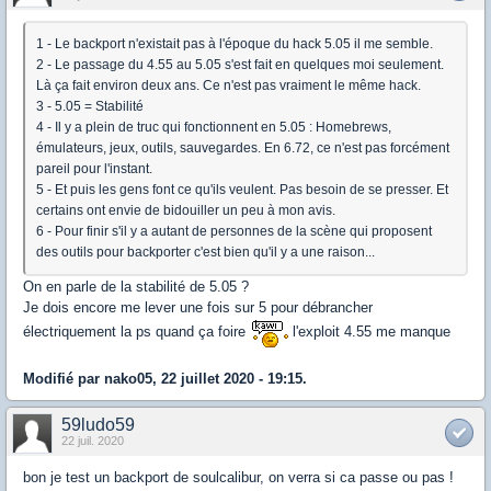
1 - Le backport n'existait pas à l'époque du hack 5.05 il me semble.
2 - Le passage du 4.55 au 5.05 s'est fait en quelques moi seulement.
Là ça fait environ deux ans. Ce n'est pas vraiment le même hack.
3 - 5.05 = Stabilité
4 - Il y a plein de truc qui fonctionnent en 5.05 : Homebrews,
émulateurs, jeux, outils, sauvegardes. En 6.72, ce n'est pas forcément
pareil pour l'instant.
5 - Et puis les gens font ce qu'ils veulent. Pas besoin de se presser. Et
certains ont envie de bidouiller un peu à mon avis.
6 - Pour finir s'il y a autant de personnes de la scène qui proposent
des outils pour backporter c'est bien qu'il y a une raison...
On en parle de la stabilité de 5.05 ?
Je dois encore me lever une fois sur 5 pour débrancher
électriquement la ps quand ça foire
l'exploit 4.55 me manque
Modifié par nako05, 22 juillet 2020 - 19:15.
59ludo59
22 juil. 2020
bon je test un backport de soulcalibur, on verra si ca passe ou pas !