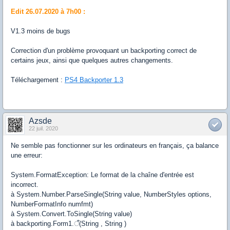
Edit 26.07.2020 à 7h00 :
V1.3 moins de bugs
Correction d'un problème provoquant un backporting correct de
certains jeux, ainsi que quelques autres changements.
Téléchargement :
PS4 Backporter 1.3
Azsde
22 juil. 2020
Ne semble pas fonctionner sur les ordinateurs en français, ça balance
une erreur:
System.FormatException: Le format de la chaîne d'entrée est
incorrect.
à System.Number.ParseSingle(String value, NumberStyles options,
NumberFormatInfo numfmt)
à System.Convert.ToSingle(String value)
à backporting.Form1.ऀ(String , String )