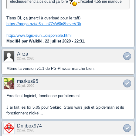
électriquement la ps quand ça foire
l'exploit 4.55 me manque
Tiens DL ça (merci à overload pour le taff)
https://mega.nz/#!6s...n7ZsW0g8bcveVRk
http://www.logic-sun...disponible.html
Modifié par Waikiki, 22 juillet 2020 - 22:31.
Airza
22 juil. 2020
Même la version v1.1 de PS-Phwoar marche bien.
markus95
22 juil. 2020
Excellent logiciel, fonctionne parfaitement...
J ai fait les fix 5.05 pour Sekiro, Stars wars jedi et Spiderman et ils
fonctionnent nickel...
Dnijbox974
22 juil. 2020