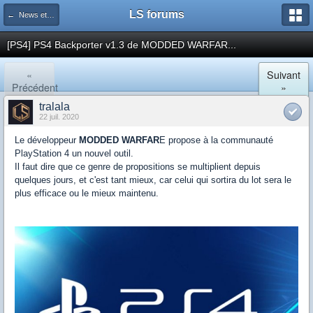
LS forums
← News et actualités postées sur LS
[PS4] PS4 Backporter v1.3 de MODDED WARFAR...
«
Suivant
Précédent
»
tralala
22 juil. 2020
Le développeur
MODDED WARFAR
E propose à la communauté
PlayStation 4 un nouvel outil.
Il faut dire que ce genre de propositions se multiplient depuis
quelques jours, et c'est tant mieux, car celui qui sortira du lot sera le
plus efficace ou le mieux maintenu.