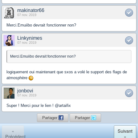
makinator66
07 nov. 2019
Merci.Emuiibo devrait fonctionner non?
Linkynimes
07 nov. 2019
Merci.Emuiibo devrait fonctionner non?
logiquement oui maintenant que sxos a volé le support des flags de
atmosphère
jonbovi
07 nov. 2019
Super ! Merci pour le lien ! @artaifix
Partager
Partager
«
Suivant
Précédent
»