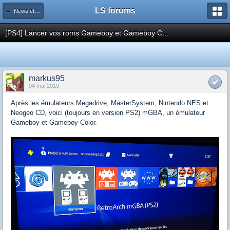
LS forums
← News et actualités postées sur LS
[PS4] Lancer vos roms Gameboy et Gameboy C...
markus95
04 mai 2019
Après les émulateurs Megadrive, MasterSystem, Nintendo NES et
Neogeo CD, voici (toujours en version PS2) mGBA, un émulateur
Gameboy et Gameboy Color.