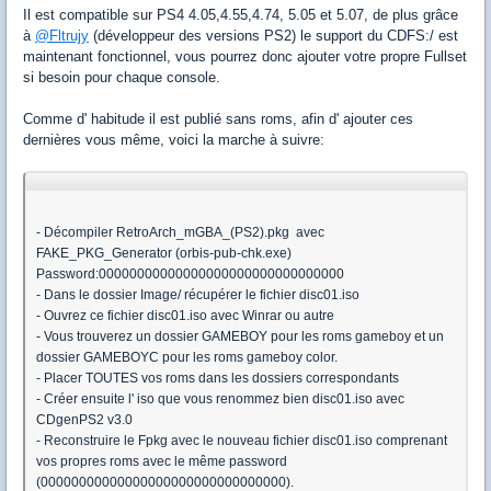
Il est compatible sur PS4 4.05,4.55,4.74, 5.05 et 5.07, de plus grâce
à
@Fltrujy
(développeur des versions PS2) le support du CDFS:/ est
maintenant fonctionnel, vous pourrez donc ajouter votre propre Fullset
si besoin pour chaque console.
Comme d' habitude il est publié sans roms, afin d' ajouter ces
dernières vous même, voici la marche à suivre:
- Décompiler RetroArch_mGBA_(PS2).pkg avec
FAKE_PKG_Generator (orbis-pub-chk.exe)
Password:
00000000000000000000000000000000
- Dans le dossier Image/ récupérer le fichier disc01.iso
- Ouvrez ce fichier disc01.iso avec Winrar ou autre
- Vous trouverez un dossier GAMEBOY pour les roms gameboy et un
dossier GAMEBOYC pour les roms gameboy color.
- Placer TOUTES vos roms dans les dossiers correspondants
- Créer ensuite l' iso que vous renommez bien disc01.iso avec
CDgenPS2 v3.0
- Reconstruire le Fpkg avec le nouveau fichier disc01.iso comprenant
vos propres roms avec le même password
(
00000000000000000000000000000000).