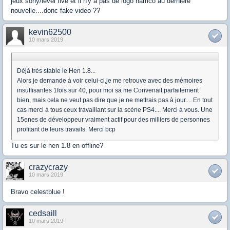
jeux sony/level five et il n'y a pas de logo namco au derniere
nouvelle....donc fake video ??
kevin62500
10 mars 2019
Déjà très stable le Hen 1.8...
Alors je demande à voir celui-ci,je me retrouve avec des mémoires
insuffisantes 1fois sur 40, pour moi sa me Convenait parfaitement
bien, mais cela ne veut pas dire que je ne mettrais pas à jour.... En tout
cas merci à tous ceux travaillant sur la scène PS4.... Merci à vous. Une
15enes de développeur vraiment actif pour des milliers de personnes
profitant de leurs travails. Merci bcp
Tu es sur le hen 1.8 en offline?
crazycrazy
10 mars 2019
Bravo celestblue !
cedsaill
10 mars 2019