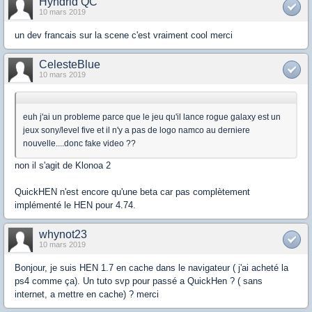
Hyndrid QC
10 mars 2019
un dev francais sur la scene c'est vraiment cool merci
CelesteBlue
10 mars 2019
euh j'ai un probleme parce que le jeu qu'il lance rogue galaxy est un
jeux sony/level five et il n'y a pas de logo namco au derniere
nouvelle....donc fake video ??
non il s'agit de Klonoa 2
QuickHEN n'est encore qu'une beta car pas complètement
implémenté le HEN pour 4.74.
whynot23
10 mars 2019
Bonjour, je suis HEN 1.7 en cache dans le navigateur ( j'ai acheté la
ps4 comme ça). Un tuto svp pour passé a QuickHen ? ( sans
internet, a mettre en cache) ? merci