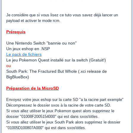
Je considère que si vous lisez ce tuto vous savez déjà lancer un
payload et activer le mode rcm.
Prérequis
Une Nintendo Switch "bannie ou non"
Un jeux eshop en .NSP
Le pack de fichiers
Le jeu Pokemon Quest installé sur la switch (Gratuit!)
ou
South Park: The Fractured But Whole (.xci release de
BigBlueBox)
Préparation de la MicroSD
Envoyez votre jeux eshop sur la carte SD "a la racine part exemple"
Décompressez le dossier sxos à la racine de votre carte SD.
Si vous allez utiliser le jeux Pokemon quest alors supprimez le
dossier "01008F2005154000" qui est dans sxos\titles.
Si vous allez utiliser le jeux South Park alors supprimez le dossier
"01005D100807A000" qui est dans sxos\titles.