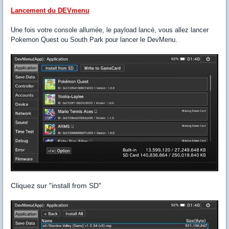
Lancement du DEVmenu
Une fois votre console allumée, le payload lancé, vous allez lancer
Pokemon Quest ou South Park pour lancer le DevMenu.
Cliquez sur "install from SD"