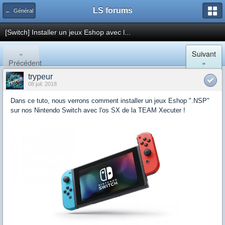
LS forums
← Général
[Switch] Installer un jeux Eshop avec l...
«
Suivant
Précédent
»
trypeur
08 juil. 2018
Dans ce tuto, nous verrons comment installer un jeux Eshop ".NSP"
sur nos Nintendo Switch avec l'os SX de la TEAM Xecuter !