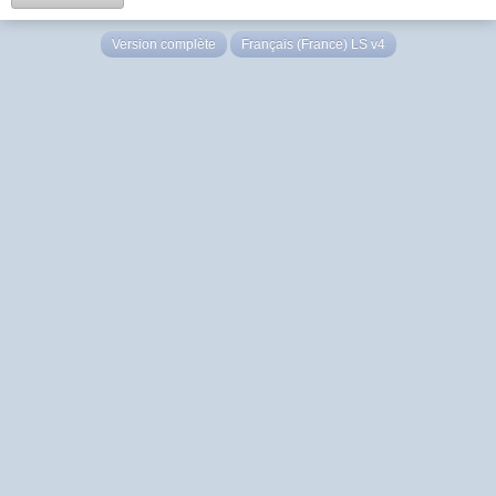
Version complète
Français (France) LS v4