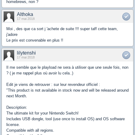
homebrews, non ?
Althoka
17 mai 2018
Moi , des que ca sort j 'achete de suite !!! super taff cette team,
j'adore
Le prix est convenable en plus !!
lilytenshi
17 mai 2018
Il me semble que le playload ne sera à utiliser que une seule fois, non
? ( je me rappel plus où avoir lu cela..)
Edit je viens de retrouver : sur leur revendeur officiel :
"This product is not available in stock now and will be released around
next Month.
Description:
The ultimate kit for your Nintendo Switch!
Includes USB dongle, tool (use once to install OS) and OS software
license.
Compatible with all regions.