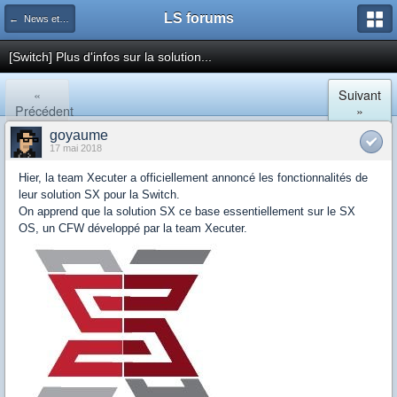
LS forums
← News et actualités postées sur LS
[Switch] Plus d'infos sur la solution...
«
Suivant
Précédent
»
goyaume
17 mai 2018
Hier, la team Xecuter a officiellement annoncé les fonctionnalités de
leur solution SX pour la Switch.
On apprend que la solution SX ce base essentiellement sur le SX
OS, un CFW développé par la team Xecuter.