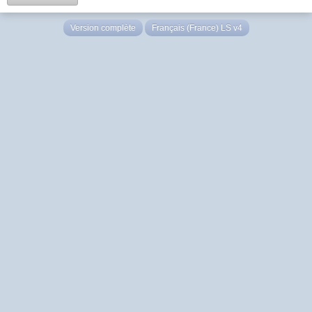
Version complète
Français (France) LS v4