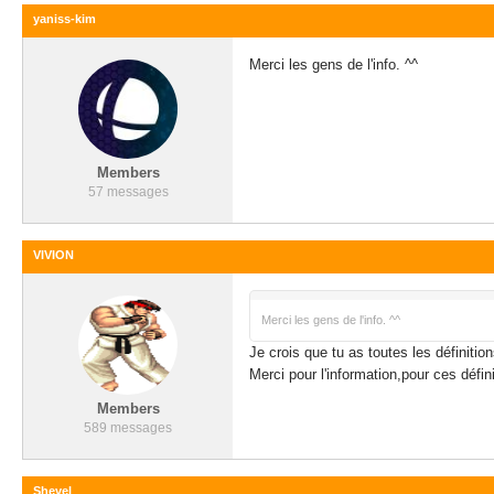
yaniss-kim
Merci les gens de l'info. ^^
Members
57 messages
VIVION
Merci les gens de l'info. ^^
Je crois que tu as toutes les définitions
Merci pour l'information,pour ces défin
Members
589 messages
Shevel