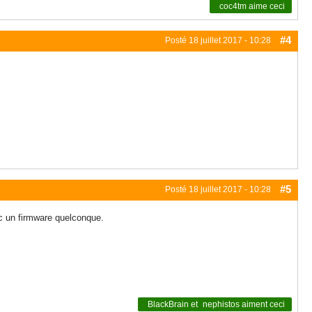
coc4tm
aime ceci
#4
Posté
18 juillet 2017 - 10:28
#5
Posté
18 juillet 2017 - 10:28
ec un firmware quelconque.
BlackBrain
et
nephistos
aiment ceci