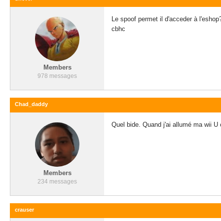
Le spoof permet il d'acceder à l'eshop?
cbhc
Members
978 messages
Chad_daddy
Quel bide. Quand j'ai allumé ma wii U ce
Members
234 messages
crauser