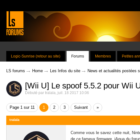
Logic-Sunrise (retour au site)
Forums
Membres
Petites a
→
→
→
LS forums
Home
Les Infos du site
News et actualités postées 
[Wii U] Le spoof 5.5.2 pour Wii 
Débuté par
tralala
,
juil. 18 2017 10:06
Page 1 sur 11
1
2
3
Suivant
»
tralala
Comme vous le savez cette nuit, Ninten
de ce fameux firmware, iAqua du forum