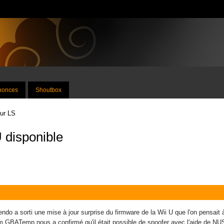
nnonces
Shoutbox
sur LS
U disponible
do a sorti une mise à jour surprise du firmware de la Wii U que l'on pensait 
 GBATemp nous a confirmé qu'il était possible de spoofer avec l'aide de NUS 