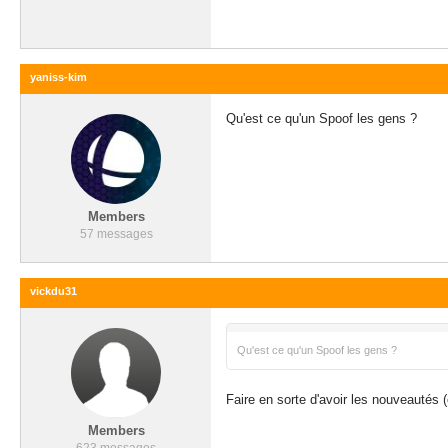
yaniss-kim
Qu'est ce qu'un Spoof les gens ?
Members
57 messages
vickdu31
Qu'est ce qu'un Spoof les gens ?
Faire en sorte d'avoir les nouveautés (
Members