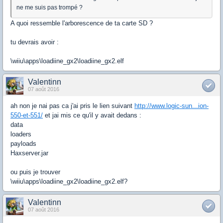
ne me suis pas trompé ?
A quoi ressemble l'arborescence de ta carte SD ?
tu devrais avoir :
\wiiu\apps\loadiine_gx2\loadiine_gx2.elf
Valentinn
07 août 2016
ah non je nai pas ca j'ai pris le lien suivant
http://www.logic-sun...ion-
550-et-551/
et jai mis ce qu'il y avait dedans :
data
loaders
payloads
Haxserver.jar
ou puis je trouver
\wiiu\apps\loadiine_gx2\loadiine_gx2.elf?
Valentinn
07 août 2016