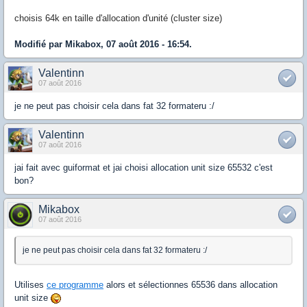
choisis 64k en taille d'allocation d'unité (cluster size)
Modifié par Mikabox, 07 août 2016 - 16:54.
Valentinn
07 août 2016
je ne peut pas choisir cela dans fat 32 formateru :/
Valentinn
07 août 2016
jai fait avec guiformat et jai choisi allocation unit size 65532 c'est
bon?
Mikabox
07 août 2016
je ne peut pas choisir cela dans fat 32 formateru :/
Utilises
ce programme
alors et sélectionnes 65536 dans allocation
unit size